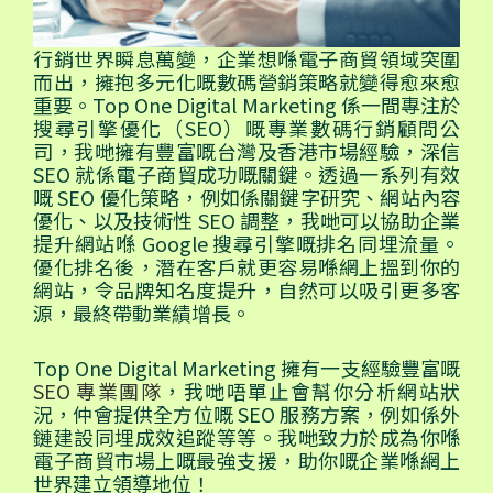
行銷世界瞬息萬變，企業想喺電子商貿領域突圍
而出，擁抱多元化嘅數碼營銷策略就變得愈來愈
重要。Top One Digital Marketing 係一間專注於
搜尋引擎優化（SEO）嘅專業數碼行銷顧問公
司，我哋擁有豐富嘅台灣及香港市場經驗，深信
SEO 就係電子商貿成功嘅關鍵。透過一系列有效
嘅 SEO 優化策略，例如係關鍵字研究、網站內容
優化、以及技術性 SEO 調整，我哋可以協助企業
提升網站喺 Google 搜尋引擎嘅排名同埋流量。
優化排名後，潛在客戶就更容易喺網上搵到你的
網站，令品牌知名度提升，自然可以吸引更多客
源，最終帶動業績增長。
Top One Digital Marketing 擁有一支經驗豐富嘅
SEO 專業團隊
，我哋唔單止會幫你分析網站狀
況，仲會提供全方位嘅 SEO 服務方案，例如係外
鏈建設同埋成效追蹤等等。我哋致力於成為你喺
電子商貿市場上嘅最強支援，助你嘅企業喺網上
世界建立領導地位！