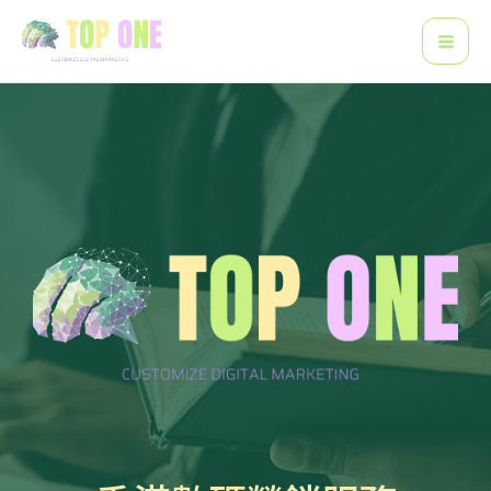
跳
Mai
至
Men
主
要
內
容