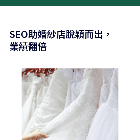
SEO助婚紗店脫穎而出，
業績翻倍