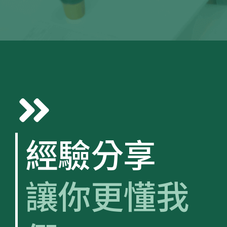
經驗分享
讓你更懂我