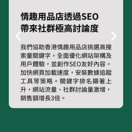
上
下
一
一
篇
篇