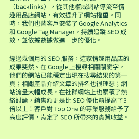
（backlinks），從其他權威網站導流至情
趣用品店網站，有效提升了網站權重。同
時，我們也替客戶安裝了 Google Analytics
和 Google Tag Manager，持續追蹤 SEO 成
效，並依據數據做進一步的優化。
經過幾個月的 SEO 服務，這家情趣用品店的
成果斐然。在 Google 上搜尋相關關鍵字，
他們的網站已能穩定出現在搜尋結果的第一
頁；相關產品介紹文章的排名也很理想；網
站流量大幅成長，在社群網站上也累積了熱
絡討論，銷售額更是比 SEO 優化前提高了3
倍以上！客戶對 Top One 的專業服務給予了
高度評價，肯定了 SEO 所帶來的實質收益。