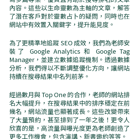
內容。這些以生命靈數為主軸的文章，解答
了潛在客戶對於靈數占卜的疑問，同時也在
網站中有效置入關鍵字，提升能見度。
為了更精準地追蹤 SEO 成效，我們為老師安
裝了 Google Analytics 和 Google Tag
Manager，並建立數據追蹤機制。透過數據
分析，我們得以不斷調整優化方向，讓網站
持續在搜尋結果中名列前茅。
經過數月與 Top One 的合作，老師的網站排
名大幅提升，在搜尋結果中的排序穩定在前
幾名，網站流量也顯著成長。這些改變帶來
了大量預約，甚至排到了一年之後！更令人
欣喜的是，高流量與曝光度更為老師創造了
更多工作機會，包含演講、新書邀約等等。