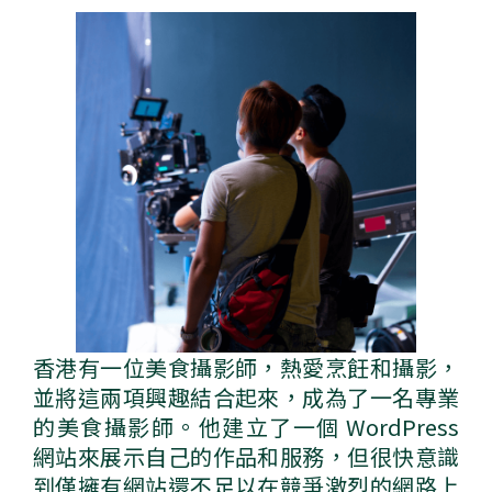
香港有一位美食攝影師，熱愛烹飪和攝影，
並將這兩項興趣結合起來，成為了一名專業
的美食攝影師。他建立了一個 WordPress
網站來展示自己的作品和服務，但很快意識
到僅擁有網站還不足以在競爭激烈的網路上