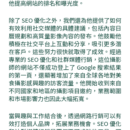
他提高網站的排名和曝光度。
除了 SEO 優化之外，我們還為他提供了如何
有效利用社交媒體的具體建議，包括內容日
曆規劃和高質量影像內容的發布。他鼓勵他
積極在社交平台上互動和分享，吸引更多潛
在客戶。這些努力很快就取得了成效。經過
專業的 SEO 優化和社群媒體行銷，這位攝影
師的網站不僅成功登上了 Google 搜索結果
的第一頁，還顯著增加了來自全球各地對美
食攝影感興趣的訪客流量。他開始收到來自
不同國家和地區的攝影項目邀約，業務範圍
和市場影響力也因此大幅拓寬。
當興趣與工作結合後，透過網路行銷可以有
效打造個人品牌，拓展業務機會。SEO 優化