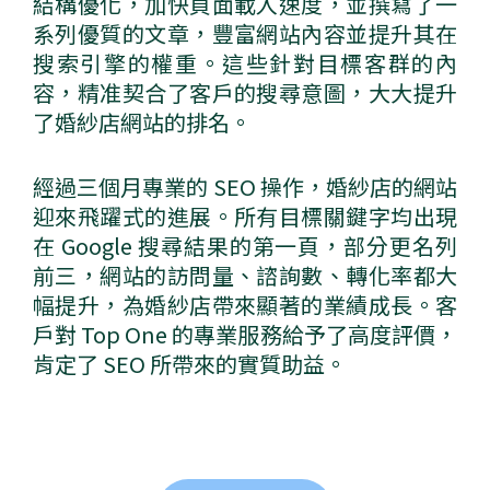
結構優化，加快頁面載入速度，並撰寫了一
系列優質的文章，豐富網站內容並提升其在
搜索引擎的權重。這些針對目標客群的內
容，精准契合了客戶的搜尋意圖，大大提升
了婚紗店網站的排名。
經過三個月專業的 SEO 操作，婚紗店的網站
迎來飛躍式的進展。所有目標關鍵字均出現
在 Google 搜尋結果的第一頁，部分更名列
前三，網站的訪問量、諮詢數、轉化率都大
幅提升，為婚紗店帶來顯著的業績成長。客
戶對 Top One 的專業服務給予了高度評價，
肯定了 SEO 所帶來的實質助益。