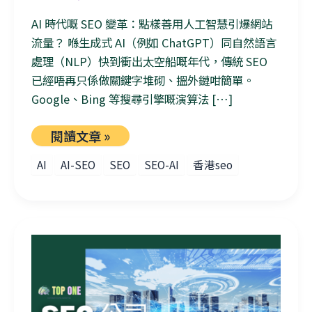
AI 時代嘅 SEO 變革：點樣善用人工智慧引爆網站
流量？ 喺生成式 AI（例如 ChatGPT）同自然語言
處理（NLP）快到衝出太空船嘅年代，傳統 SEO
已經唔再只係做關鍵字堆砌、搵外鏈咁簡單。
Google、Bing 等搜尋引擎嘅演算法 […]
閱讀文章 »
AI
AI-SEO
SEO
SEO-AI
香港seo
點樣挑選適合公司推廣需求的優質SEO公司？