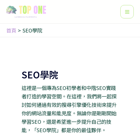
搜
跳
文
Mai
尋
至
章
Men
主
分
要
頁
首頁
SEO學院
內
容
SEO學院
這裡是一個專為SEO初學者和中階SEO實踐
者打造的學習空間。在這裡，我們將一起探
討如何通過有效的搜尋引擎優化技術來提升
你的網站流量和能見度。無論你是剛剛開始
學習SEO，還是希望進一步提升自己的技
能，「SEO學院」都是你的最佳夥伴。