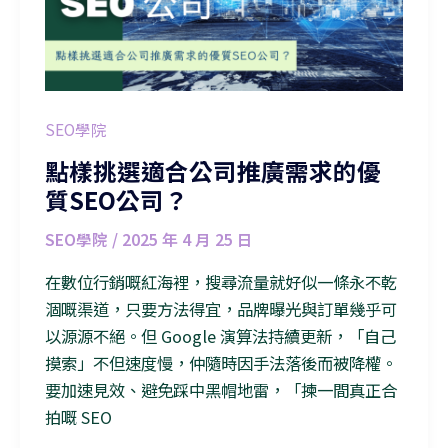
SEO學院
點樣挑選適合公司推廣需求的優
質SEO公司？
SEO學院
/
2025 年 4 月 25 日
在數位行銷嘅紅海裡，搜尋流量就好似一條永不乾
涸嘅渠道，只要方法得宜，品牌曝光與訂單幾乎可
以源源不絕。但 Google 演算法持續更新，「自己
摸索」不但速度慢，仲隨時因手法落後而被降權。
要加速見效、避免踩中黑帽地雷，「揀一間真正合
拍嘅 SEO