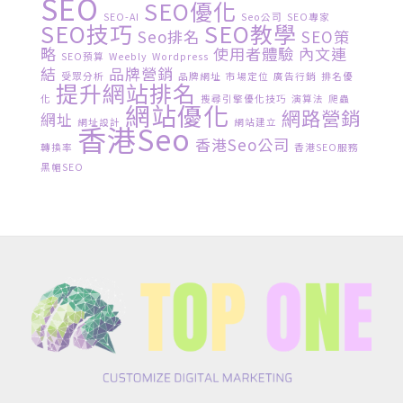
SEO
SEO優化
SEO-AI
Seo公司
SEO專家
SEO技巧
SEO教學
Seo排名
SEO策
略
使用者體驗
內文連
SEO預算
Weebly
Wordpress
結
品牌營銷
受眾分析
品牌網址
市場定位
廣告行銷
排名優
提升網站排名
化
搜尋引擎優化技巧
演算法
爬蟲
網站優化
網路營銷
網址
網址設計
網站建立
香港seo
香港seo公司
轉換率
香港SEO服務
黑帽SEO