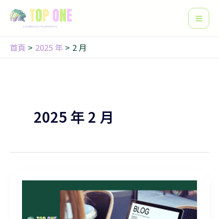
搜
跳
Mai
尋
至
Men
主
要
首頁
2025 年
2 月
內
容
2025 年 2 月
內容為王：讓你的網站設計和網站內容本地化的 SEO 秘笈