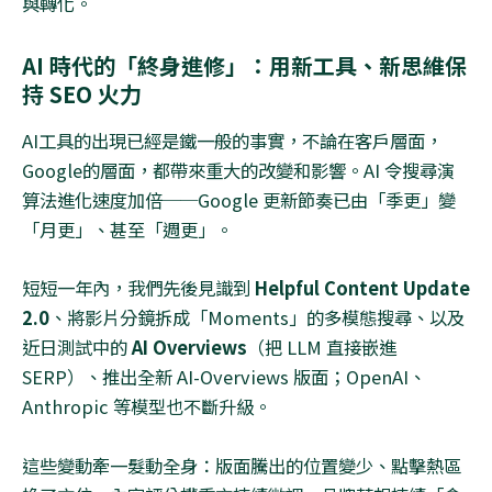
與轉化。
AI
時代的「終身進修」：用新工具、新思維保
持
SEO
火力
AI
工具的出現已經是鐵一般的事實，不論在客戶層面，
Google
的層面，都帶來重大的改變和影響。
AI
令搜尋演
算法進化速度加倍──
Google
更新節奏已由「季更」變
「月更」、甚至「週更」。
短短一年內，我們先後見識到
Helpful Content Update
2.0
、將影片分鏡拆成「
Moments
」的多模態搜尋、以及
近日測試中的
AI Overviews
（把
LLM
直接嵌進
SERP
）、推出全新
AI-Overviews
版面；
OpenAI
、
Anthropic
等模型也不斷升級。
這些變動牽一髮動全身：版面騰出的位置變少、點擊熱區