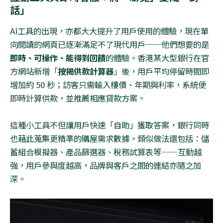
話」
AI
工具的出現，亦都大大提升了用戶使用的體驗，現在單
向閱讀的網頁已逐漸滿足不了現代用戶──他們想要的是
即時、可操作、能得到回饋
的體驗。香港某大型銀行在官
方網站新增「
按揭供款計算器
」後，用戶平均停留時間即
增加約
50
秒；訪客只需輸入樓價、年期與利率，系統便
即時計算供款，並推薦相應貸款方案。
這種小工具不但讓用戶快速「自助」獲取答案，銀行同時
也藉此蒐集更精準的購屋需求數據。類似做法還包括：儲
蓄組合模擬器、產品篩選器、稅務試算表等
——
互動越
強，用戶參與度越高，品牌與客戶之間的連結亦隨之加
深。