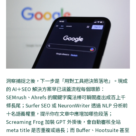
洞察捕捉之後，下一步是「用對工具把決策落地」。現成
的
AI
＋
SEO
解決方案早已涵蓋流程每個環節：
SEMrush
、
Ahrefs
的關鍵字魔法棒可瞬間產出成百上千
條長尾；
Surfer SEO
或
NeuronWriter
透過
NLP
分析前
十名語義權重，提示你在文章中應增加哪些段落；
Screaming Frog
加裝
GPT
外掛後，會自動審核全站
meta title
是否重複或過長；而
Buffer
、
Hootsuite
甚至