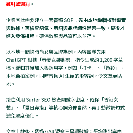
尋引擎懲罰
。
企業因此需要建立一套審稿
SOP
：
先由本地編輯校對事實
與數據，再檢查語氣、用詞與品牌調性是否一致，最後才
進入發佈排程
，確保效率與品質可以並存。
以本地一間快時尚女裝品牌為例，內容團隊先用
ChatGPT
根據「春夏女裝趨勢」指令生成約
1,200
字草
稿。編輯其後加入粵語用字，例如「打卡」、「襯衫」、
本地街拍案例，同時替換
AI
生硬的形容詞，令文章更貼
地。
接住利用
Surfer SEO
檢查關鍵字密度，確保「香港女
裝」、「夏日穿搭」等核心詞分佈自然，再手動微調句式
避免過度優化。
文章上線後，透過
GA4
觀察三星期數據：平均跳出率由