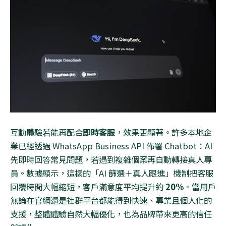
互動體驗若能再配合
即時客服
，效果更顯著。許多本地企
業已經透過
WhatsApp Business API
佈署
Chatbot
：
AI
先即時回答常見問題，若遇到複雜個案再自動轉接真人專
員。數據顯示，這樣的「
AI
篩選＋真人跟進」機制把客服
回覆時間大幅縮短，客戶滿意度平均提升約
20%
。當用戶
無論在官網還是社群平台都能得到快速、專業且個人化的
支援，整體體驗自然大幅優化，也為品牌帶來更高的信任