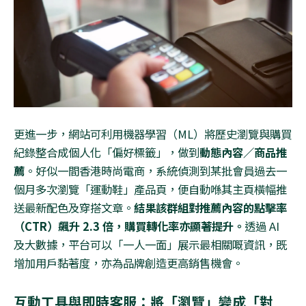
更進一步，網站可利用機器學習（
ML
）將歷史瀏覽與購買
紀錄整合成個人化「偏好標籤」，做到
動態內容／商品推
薦
。好似一間香港時尚電商，系統偵測到某批會員過去一
個月多次瀏覽「運動鞋」產品頁，便自動喺其主頁橫幅推
送最新配色及穿搭文章。
結果該群組對推薦內容的點擊率
（
CTR
）飆升
2.3
倍，購買轉化率亦顯著提升。
透過
AI
及大數據，平台可以「一人一面」展示最相關嘅資訊，既
增加用戶黏著度，亦為品牌創造更高銷售機會。
互動工具與即時客服：將「瀏覽」變成「對