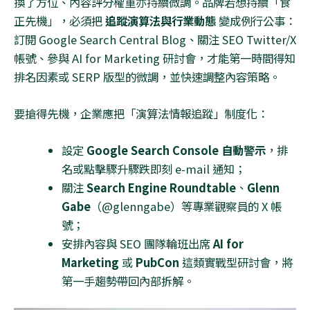
換了方位、內容評分權重亦持續微調。品牌若想持續「食
正先機」，必須把
追蹤演算法與行業動態
變成例行公事：
訂閱
Google Search Central Blog
、關注
SEO Twitter/X
帳號、參與
AI for Marketing
研討會，才能第一時間得知
排名因素或
SERP
版型的微調，並快速調整內容策略。
要搶得先機，企業應把「演算法情報追蹤」制度化：
設定
Google Search Console
自動警示
，排
名或點擊驟升驟跌即刻
e-mail
通知；
關注
Search Engine Roundtable
、
Glenn
Gabe
（
@glenngabe
）等專業觀察員的
X
帳
號；
安排內容與
SEO
團隊輪班出席
AI for
Marketing
或
PubCon
這類實戰型研討會，將
第一手趨勢帶回內部拆解。