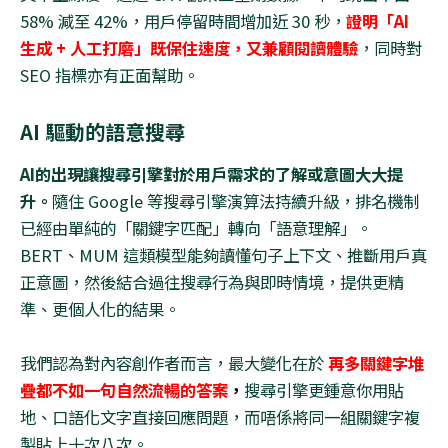
58%
減至
42%
，用戶停留時間增加近
30
秒，
證明「
AI
生成
+
人工打磨」既保住速度，又兼顧閱讀體驗
，同時對
SEO
指標亦有正面幫助。
AI
驅動的語意搜尋
AI
的出現讓搜尋引擎對於用戶需求的了解或意圖大大提
升。
隨住
Google
等搜尋引擎演算法持續升級，排名機制
已經由單純的「關鍵字匹配」轉向「語意理解」。
BERT
、
MUM
這類模型能夠讀懂句子上下文、推斷用戶真
正意圖，然後結合過往搜尋行為與即時情境，提供更精
準、更個人化的結果。
我們認為對內容創作者而言，最大變化在於
再多關鍵字堆
疊都不如一句自然流暢的答案
，
搜尋引擎更鍾意你用貼
地、口語化文字直接回應問題，而唔係將同一組關鍵字複
製貼上十次八次。