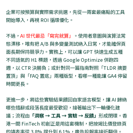
企業可按預算與實際需求挑選，先從一兩套最痛點的工具
開始導入，再視
ROI
循環優化。
不過，
AI
世代最忌「寫完就算」
。使用者意圖與演算法常
態漂移，唯有把
A/B
與多變量測試納入日常，才能確保頁
面長期保持競爭力。實務上，可以讓
GPT
快速生成五種
不同語氣的
H1
標題，透過
Google Optimize
併跑四
週，以
CTR
決勝負；或針對同一篇指南對照「
TLDR
摘要
置頂」與「
FAQ
置底」兩種版型，看哪一種能讓
GA4
停留
時間更長。
更進一步，將這些實驗結果餵回自家語言模型，讓
AI
歸納
哪些措辭或段落長度最受歡迎，接著輸出下一輪優化建
議；流程由
「洞察
→
工具
→
實驗
→
反饋」
形成閉環。香
港一間
FinTech
初創正是用這套機制，把按揭比價登錄頁
的填表率從
3.8%
提升到
6.1%
，廣告投報率接近翻倍。