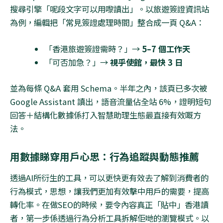
搜尋引擎「呢段文字可以用嚟讀出」。以旅遊簽證資訊站
為例，編輯把「常見簽證處理時間」整合成一頁
Q&A
：
「香港旅遊簽證需時？」→
5–7
個工作天
「可否加急？」→
視乎使館，最快
3
日
並為每條
Q&A
套用
Schema
。半年之內，該頁已多次被
Google Assistant
讀出，語音流量佔全站
6%
，證明短句
回答＋結構化數據係打入智慧助理生態最直接有效嘅方
法。
用數據睇穿用戶心思：行為追蹤與動態推薦
透過
AI
所衍生的工具，可以更快更有效去了解到消費者的
行為模式，思想，讓我們更加有效擊中用戶的需要，提高
轉化率。在做
SEO
的時候，要令內容真正「貼中」香港讀
者，第一步係透過行為分析工具拆解佢哋的瀏覽模式。以