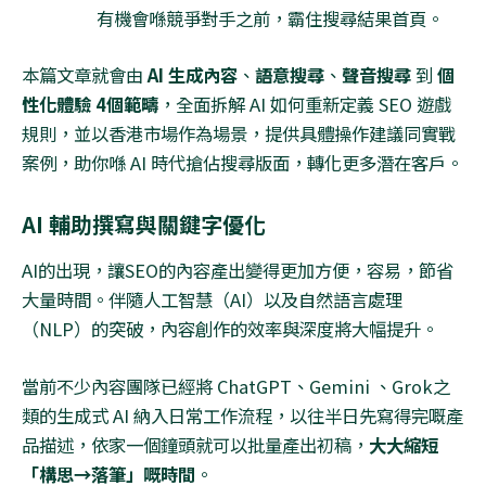
有機會喺競爭對手之前，霸住搜尋結果首頁。
本篇文章就會由
AI
生成內容
、
語意搜尋
、
聲音搜尋
到
個
性化體驗
4
個範疇
，全面拆解
AI
如何重新定義
SEO
遊戲
規則，並以香港市場作為場景，提供具體操作建議同實戰
案例，助你喺
AI
時代搶佔搜尋版面，轉化更多潛在客戶。
AI
輔助撰寫與關鍵字優化
AI
的出現，讓
SEO
的內容產出變得更加方便，容易，節省
大量時間。伴隨人工智慧（
AI
）以及自然語言處理
（
NLP
）的突破，內容創作的效率與深度將大幅提升。
當前不少內容團隊已經將
ChatGPT
、
Gemini 、Grok
之
類的生成式
AI
納入日常工作流程，以往半日先寫得完嘅產
品描述，依家一個鐘頭就可以批量產出初稿，
大大縮短
「構思→落筆」嘅時間
。