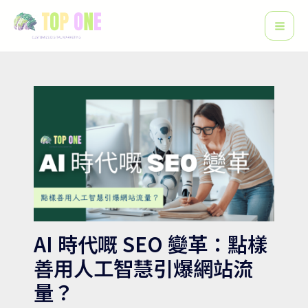
搜
跳
Post
Mai
尋
至
navigation
Men
主
要
內
容
AI 時代嘅 SEO 變革：點樣
善用人工智慧引爆網站流
量？