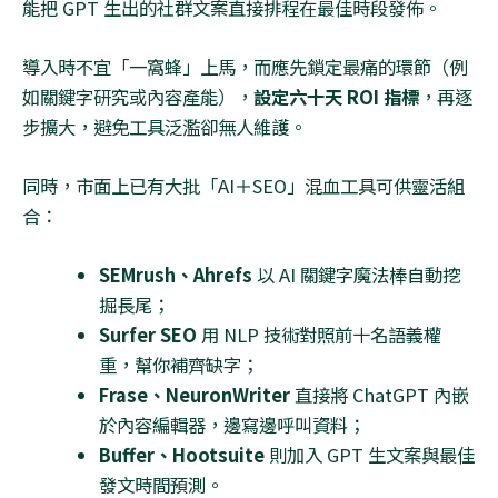
能把
GPT
生出的社群文案直接排程在最佳時段發佈。
導入時不宜「一窩蜂」上馬，而應先鎖定最痛的環節（例
如關鍵字研究或內容產能），
設定六十天
ROI
指標
，再逐
步擴大，避免工具泛濫卻無人維護。
同時，市面上已有大批「
AI
＋
SEO
」混血工具可供靈活組
合：
SEMrush
、
Ahrefs
以
AI
關鍵字魔法棒自動挖
掘長尾；
Surfer SEO
用
NLP
技術對照前十名語義權
重，幫你補齊缺字；
Frase
、
NeuronWriter
直接將
ChatGPT
內嵌
於內容編輯器，邊寫邊呼叫資料；
Buffer
、
Hootsuite
則加入
GPT
生文案與最佳
發文時間預測。