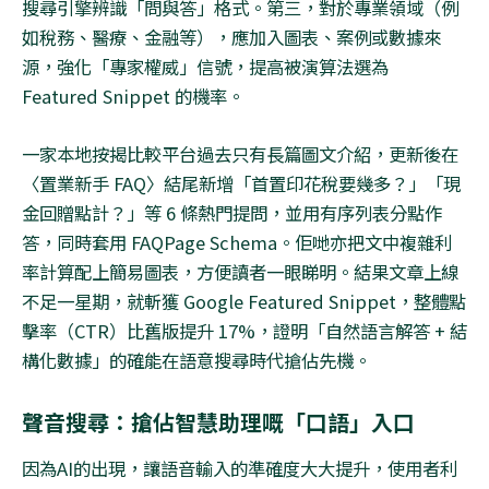
搜尋引擎辨識「問與答」格式。第三，對於專業領域（例
如稅務、醫療、金融等），應加入圖表、案例或數據來
源，強化「專家權威」信號，提高被演算法選為
Featured Snippet
的機率。
一家本地按揭比較平台過去只有長篇圖文介紹，更新後在
〈置業新手
FAQ
〉
結尾新增「首置印花稅要幾多？」「現
金回贈點計？」等
6
條熱門提問，並用有序列表分點作
答，同時套用
FAQPage Schema
。佢哋亦把文中複雜利
率計算配上簡易圖表，方便讀者一眼睇明。結果文章上線
不足一星期，就斬獲
Google Featured Snippet
，整體點
擊率（
CTR
）比舊版提升
17%
，證明「自然語言解答
+
結
構化數據」的確能在語意搜尋時代搶佔先機。
聲音搜尋：搶佔智慧助理嘅「口語」入口
因為
AI
的出現，讓語音輸入的準確度大大提升，使用者利