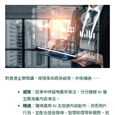
對香港企業嚟講，呢場革命既係威脅，亦係機遇
——
威脅
：如果仲停留喺舊有做法，分分鐘被
AI
催
生嘅海量內容淹沒。
機遇
：懂得運用
AI
去加速內容創作、洞悉用戶
行為，並配合語音搜尋、智慧助理等新趨勢，就