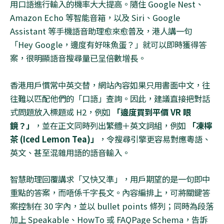
用口語進行輸入的機率大大提高。隨住
Google Nest
、
Amazon Echo
等智能音箱，以及
Siri
、
Google
Assistant
等手機語音助理愈來愈普及，港人講一句
「
Hey Google
，邊度有好味魚蛋？」就可以即時獲得答
案，很明顯語音搜尋量已呈倍數增長。
香港用戶慣常中英交替，網站內容如果只用書面中文，往
往難以匹配他們的「口語」查詢。因此，建議直接把對話
式問題放入標題或
H2
，例如
「邊度買到平價
VR
眼
鏡？」
，並在正文同時列出繁體＋英文詞組，例如
「凍檸
茶
(Iced Lemon Tea)
」
，令搜尋引擎更容易對應粵語、
英文、甚至混雜用語的語音輸入。
智慧助理回覆講求「又快又準」，用戶期望的是一句即中
重點的答案，而唔係千字長文。內容編排上，可將關鍵答
案控制在
30
字內，並以
bullet points
條列；同時為段落
加上
Speakable
、
HowTo
或
FAQPage Schema
，告訴