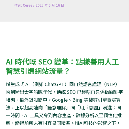
作者:
Ceres
/
2025 年 5 月 16 日
AI
時代嘅
SEO
變革：點樣善用人工
智慧引爆網站流量？
喺生成式
AI
（例如
ChatGPT
）同自然語言處理（
NLP
）
快到衝出太空船嘅年代，傳統
SEO
已經唔再只係做關鍵字
堆砌、搵外鏈咁簡單。
Google
、
Bing
等搜尋引擎嘅演算
法，正以超高速向「語意理解」同「用戶意圖」演進；同
一時間，
AI
工具又令到內容生產、數據分析以至個性化推
薦，變得前所未有咁容易同精準。喺
AI
科技的影響之下，