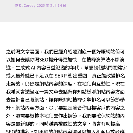
作者:
Ceres
/
2025 年 2 月 14 日
之前嘅文章裏面，我們已經介紹過到底一個好嘅網站係可
以如何去讓你嘅
SEO
提升得更加快。在搜尋演算法不斷演
進、生成式
AI
內容日益氾濫的年代，單靠幾個熱門關鍵字
或大量外鏈已不足以在
SERP
衝出重圍。真正能改變排名
走勢的，仍然是網站內容的深度、在地化與互動性。現在
我哋就會透過呢一篇文章去話俾你知點樣喺網站內容方面
去設計自己嘅網站，讓你嘅網站搜尋引擎排名可以節節攀
升。網站內容方面，除了要設定適合你目標客戶的內容之
外，還需要根據本地化去作出調節。我們要確保網站的內
容是最新鮮的，同時越具權威性的文章，將會有助提高
SEO
的排名。如果你的網站內容還可以加入和客戶或者群