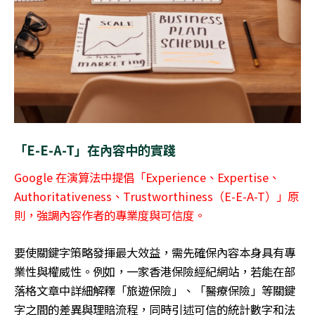
「
E-E-A-T
」在內容中的實踐
Google
在演算法中提倡「
Experience
、
Expertise
、
Authoritativeness
、
Trustworthiness
（
E-E-A-T
）」原
則，強調內容作者的專業度與可信度。
要使關鍵字策略發揮最大效益，需先確保內容本身具有專
業性與權威性。例如，一家香港保險經紀網站，若能在部
落格文章中詳細解釋「旅遊保險」、「醫療保險」等關鍵
字之間的差異與理賠流程，同時引述可信的統計數字和法