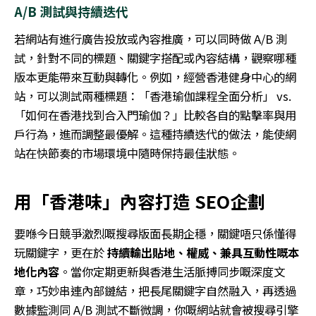
A/B
測試與持續迭代
若網站有進行廣告投放或內容推廣，可以同時做
A/B
測
試，針對不同的標題、關鍵字搭配或內容結構，觀察哪種
版本更能帶來互動與轉化。例如，經營香港健身中心的網
站，可以測試兩種標題：「香港瑜伽課程全面分析」
vs.
「如何在香港找到合入門瑜伽？」比較各自的點擊率與用
戶行為，進而調整最優解。這種持續迭代的做法，能使網
站在快節奏的市場環境中隨時保持最佳狀態。
用「香港味」內容打造
SEO
企劃
要喺今日競爭激烈嘅搜尋版面長期企穩，關鍵唔只係懂得
玩關鍵字，更在於
持續輸出貼地、權威、兼具互動性嘅本
地化內容
。當你定期更新與香港生活脈搏同步嘅深度文
章，巧妙串連內部鏈結，把長尾關鍵字自然融入，再透過
數據監測同
A/B
測試不斷微調，你嘅網站就會被搜尋引擎