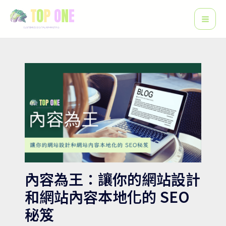
搜
跳
Post
Mai
尋
至
navigation
Men
主
要
內
容
內容為王：讓你的網站設計
和網站內容本地化的 SEO
秘笈