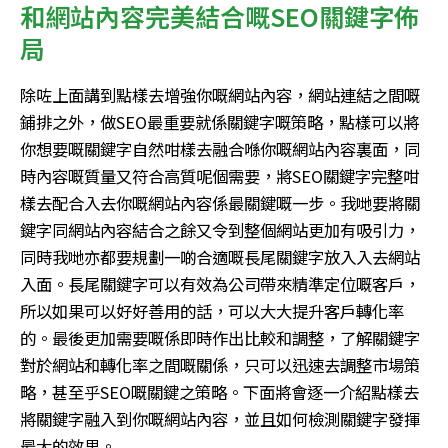
和網站內容完美結合嘅
SEO
關鍵字佈
局
除咗上面講到點樣去增強你嘅網站內容，網站連結之間嘅
鋪排之外，做
SEO
最重要就係關鍵字嘅策略，點樣可以將
你想要嘅關鍵字自然咁樣去融合喺你嘅網站內容裏面，同
時內容嘅質量又符合高質呢個需要，將
SEO
關鍵字完整咁
樣去配合入去你嘅網站內容係最關鍵嘅一步。我哋要將關
鍵字同網站內容結合之餘又令到整個網站更加有吸引力，
同時我哋亦都要規劃一啲合適嘅長尾關鍵字放入入去網站
入面。長尾關鍵字可以有效為公司帶來精準定位嘅客戶，
所以如果可以好好善用的話，可以大大提升客戶轉化率
的。最後更加需要嘅係即時作出比較和調整，了解關鍵字
對於網站和轉化率之間嘅關係，只可以迅速去調整市場策
略，甚至乎
SEO
嘅關鍵之策略。下面將會逐一介紹點樣去
將關鍵字融入到你嘅網站內容，並且如何檢測關鍵字發揮
最大的效果。