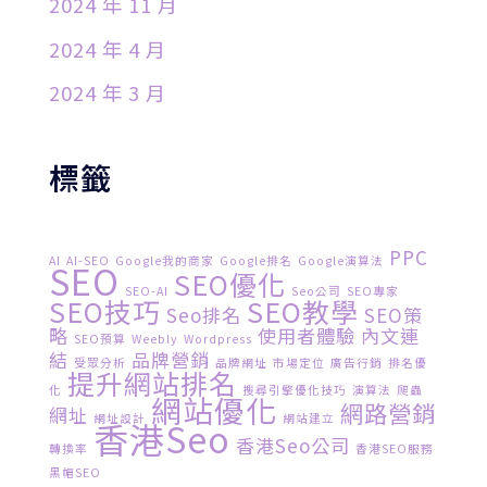
2024 年 11 月
2024 年 4 月
2024 年 3 月
標籤
PPC
AI
AI-SEO
Google我的商家
Google排名
Google演算法
SEO
SEO優化
SEO-AI
Seo公司
SEO專家
SEO技巧
SEO教學
Seo排名
SEO策
略
使用者體驗
內文連
SEO預算
Weebly
Wordpress
結
品牌營銷
受眾分析
品牌網址
市場定位
廣告行銷
排名優
提升網站排名
化
搜尋引擎優化技巧
演算法
爬蟲
網站優化
網路營銷
網址
網址設計
網站建立
香港seo
香港seo公司
轉換率
香港SEO服務
黑帽SEO