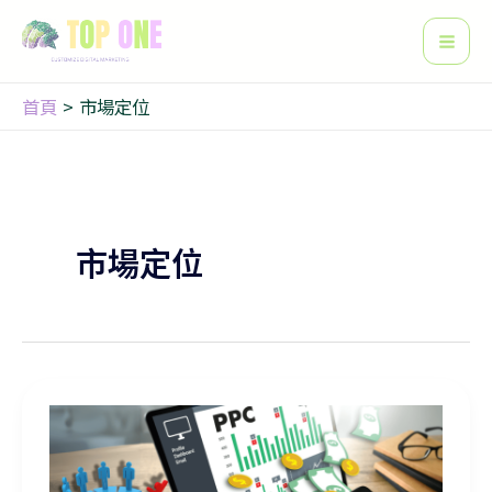
搜
跳
Mai
尋
至
Men
主
要
首頁
市場定位
內
容
市場定位
如何透過精準目標受眾與市場定位分析策略，有效節省廣告預算？