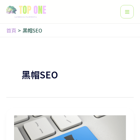
搜
跳
Mai
尋
至
Men
主
要
首頁
黑帽SEO
內
容
黑帽SEO
如何有效提升您的網站在Google搜尋的曝光率？