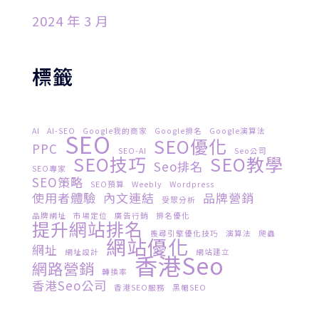
2024 年 3 月
標籤
AI
AI-SEO
Google我的商家
Google排名
Google演算法
SEO
SEO優化
PPC
SEO-AI
Seo公司
SEO技巧
SEO教學
Seo排名
SEO專家
SEO策略
SEO預算
Weebly
Wordpress
使用者體驗
內文連結
品牌營銷
受眾分析
品牌網址
市場定位
廣告行銷
排名優化
提升網站排名
搜尋引擎優化技巧
演算法
爬蟲
網站優化
網址
網址設計
網站建立
香港seo
網路營銷
轉換率
香港seo公司
香港SEO服務
黑帽SEO