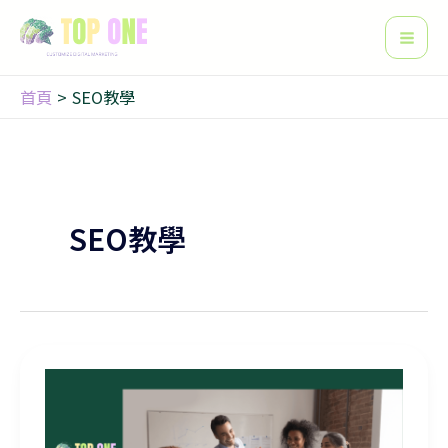
搜
跳
Mai
尋
至
Men
主
要
首頁
SEO教學
內
容
SEO教學
點樣可以提升你的網站在搜尋器上的信任度同權威性？